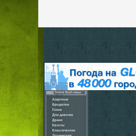
Online flash игры
Азартные
Бродилки
Гонки
Для девочек
Драки
Квэсты
Классические
Логические