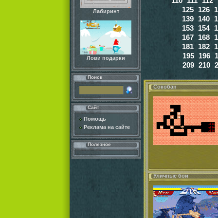
110
111
112
125
126
1
Лабиринт
139
140
1
153
154
1
167
168
1
181
182
1
195
196
Лови подарки
209
210
Поиск
Сокобан
Сайт
Помощь
Реклама на сайте
Полезное
Уличные бои