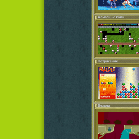
Алмазные копи
Потрясение
Бездна