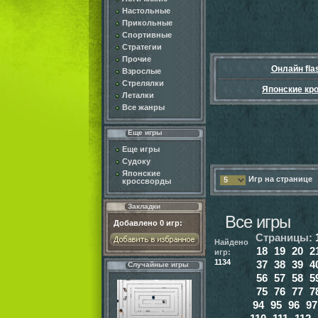
Настольные
Прикольные
Спортивные
Стратегии
Прочие
Онлайн fla
Взрослые
Стрелялки
Японские кр
Леталки
Все жанры
Еще игры
Еще игры
Судоку
Японские
Игр на странице
5
кроссворды
Закладки
Все игры
Добавлено
0
игр:
Страницы:
Найдено
18
19
20
2
игр:
1134
37
38
39
4
Случайные игры
56
57
58
5
75
76
77
7
94
95
96
97