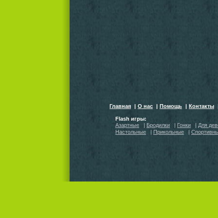
Главная
|
О нас
|
Помощь
|
Контакты
Flash игры:
Азартные
|
Бродилки
|
Гонки
|
Для дев
Настольные
|
Прикольные
|
Спортивн