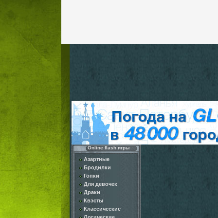
Online flash игры
Азартные
Бродилки
Гонки
Для девочек
Драки
Квэсты
Классические
Логические