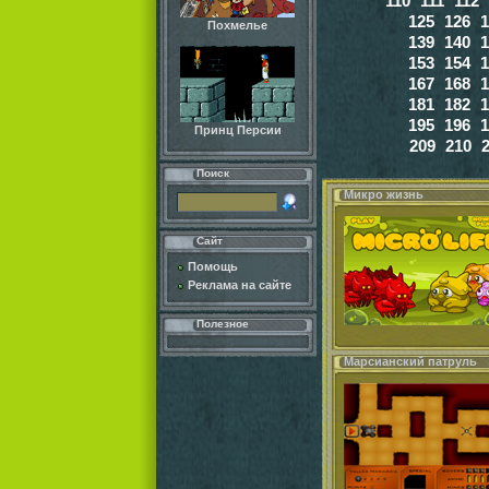
110
111
112
125
126
1
Похмелье
139
140
1
153
154
1
167
168
1
181
182
1
195
196
1
Принц Персии
209
210
Поиск
Микро жизнь
Сайт
Помощь
Реклама на сайте
Полезное
Марсианский патруль