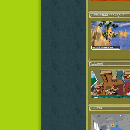
Летающий крокодил
Шухер!
Выйти