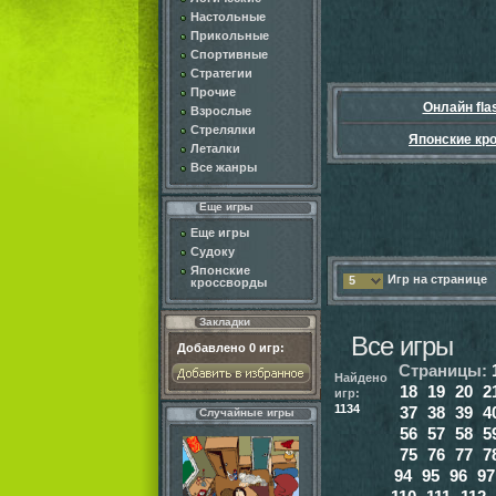
Настольные
Прикольные
Спортивные
Стратегии
Прочие
Онлайн fla
Взрослые
Стрелялки
Японские кр
Леталки
Все жанры
Еще игры
Еще игры
Судоку
Японские
Игр на странице
5
кроссворды
Закладки
Все игры
Добавлено
0
игр:
Страницы:
Найдено
18
19
20
2
игр:
1134
37
38
39
4
Случайные игры
56
57
58
5
75
76
77
7
94
95
96
97