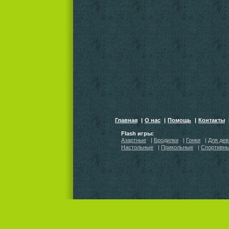
Главная
|
О нас
|
Помощь
|
Контакты
Flash игры:
Азартные
|
Бродилки
|
Гонки
|
Для дев
Настольные
|
Прикольные
|
Спортивн