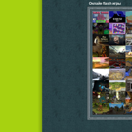
Онлайн flash игры