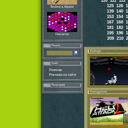
110
111
112
125
126
1
Война в Ираке
139
140
1
153
154
1
167
168
1
181
182
1
195
196
1
Гексагон
209
210
Поиск
Киборг
Сайт
Помощь
Реклама на сайте
Полезное
Нападение