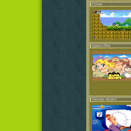
Соник
Адам и Ева
Чистим «фэйс»