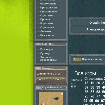
Настольные
Прикольные
Спортивные
Стратегии
Прочие
Онлайн fla
Взрослые
Стрелялки
Японские кр
Леталки
Все жанры
Еще игры
Еще игры
Судоку
Японские
Игр на странице
5
кроссворды
Закладки
Все игры
Добавлено
0
игр:
Страницы:
Найдено
18
19
20
2
игр:
1134
37
38
39
4
Случайные игры
56
57
58
5
75
76
77
7
94
95
96
97