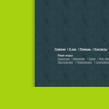
Главная
|
О нас
|
Помощь
|
Контакты
Flash игры:
Азартные
|
Бродилки
|
Гонки
|
Для дев
Настольные
|
Прикольные
|
Спортивн