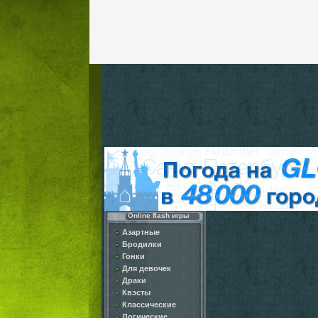
Online flash игры
Азартные
Бродилки
Гонки
Для девочек
Драки
Квэсты
Классические
Логические