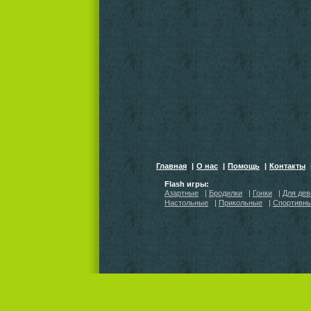
Главная
|
О нас
|
Помощь
|
Контакты
Flash игры:
Азартные
|
Бродилки
|
Гонки
|
Для дев
Настольные
|
Прикольные
|
Спортивн