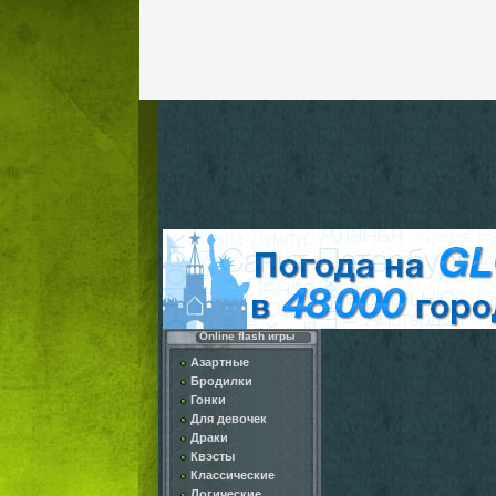
Online flash игры
Азартные
Бродилки
Гонки
Для девочек
Драки
Квэсты
Классические
Логические