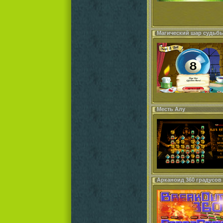
Магический шар судьб
Месть Алу
Арканоид 360 градусов