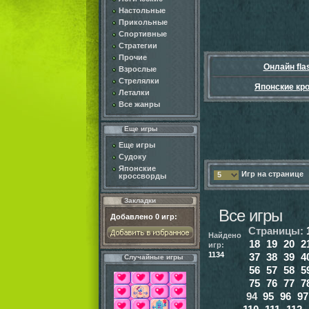
Настольные
Прикольные
Спортивные
Стратегии
Прочие
Онлайн fla
Взрослые
Стрелялки
Японские кр
Леталки
Все жанры
Еще игры
Еще игры
Судоку
Японские
Игр на странице
5
кроссворды
Закладки
Все игры
Добавлено
0
игр:
Страницы:
Найдено
18
19
20
2
игр:
1134
37
38
39
4
Случайные игры
56
57
58
5
75
76
77
7
94
95
96
97