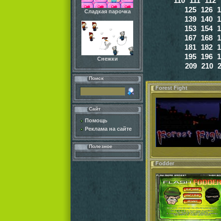
110
111
112
125
126
1
Сладкая парочка
139
140
1
153
154
1
167
168
1
181
182
1
195
196
1
Снежки
209
210
Поиск
Forest Fight
Сайт
Помощь
Реклама на сайте
Полезное
Fodder