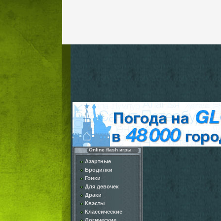
Online flash игры
Азартные
Бродилки
Гонки
Для девочек
Драки
Квэсты
Классические
Логические