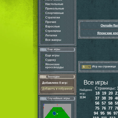
Настольные
Прикольные
Спортивные
Стратегии
Прочие
Онлайн fla
Взрослые
Стрелялки
Японские кр
Леталки
Все жанры
Еще игры
Еще игры
Судоку
Японские
Игр на странице
5
кроссворды
Закладки
Все игры
Добавлено
0
игр:
Страницы:
Найдено
18
19
20
2
игр:
1134
37
38
39
4
Случайные игры
56
57
58
5
75
76
77
7
94
95
96
97