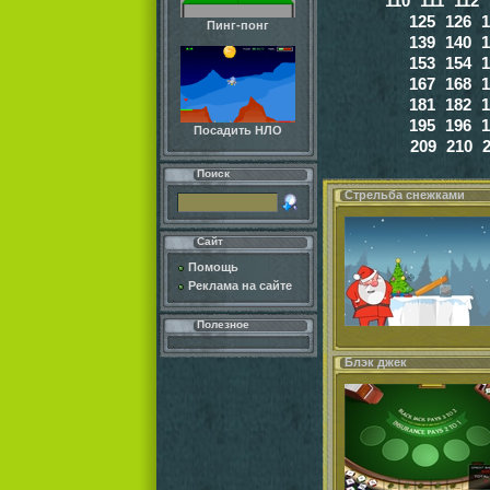
110
111
112
125
126
1
Пинг-понг
139
140
1
153
154
1
167
168
1
181
182
1
195
196
1
Посадить НЛО
209
210
Поиск
Стрельба снежками
Сайт
Помощь
Реклама на сайте
Полезное
Блэк джек