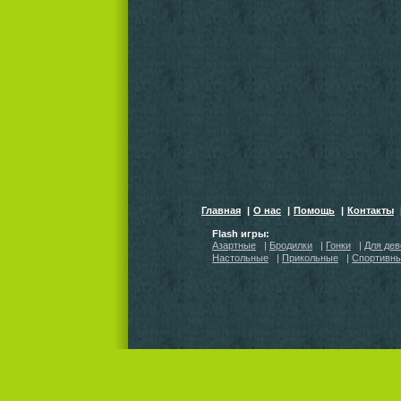
Главная
|
О нас
|
Помощь
|
Контакты
Flash игры:
Азартные
|
Бродилки
|
Гонки
|
Для дев
Настольные
|
Прикольные
|
Спортивн