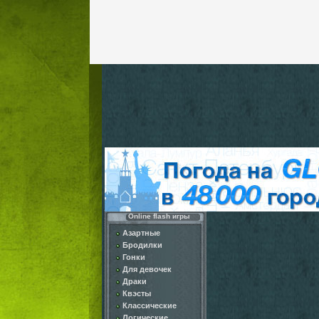
Online flash игры
Азартные
Бродилки
Гонки
Для девочек
Драки
Квэсты
Классические
Логические