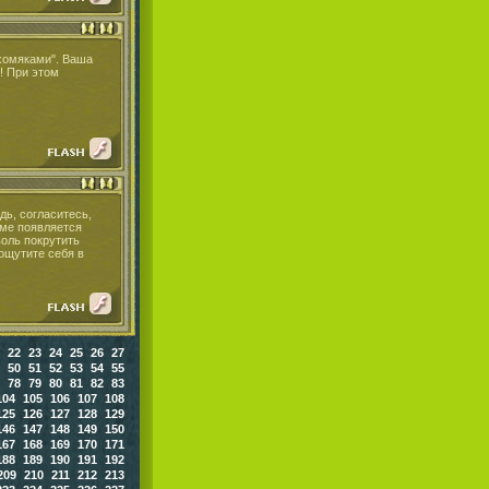
 хомяками". Ваша
! При этом
дь, согласитесь,
оме появляется
воль покрутить
 ощутите себя в
22
23
24
25
26
27
50
51
52
53
54
55
78
79
80
81
82
83
104
105
106
107
108
125
126
127
128
129
146
147
148
149
150
167
168
169
170
171
188
189
190
191
192
209
210
211
212
213