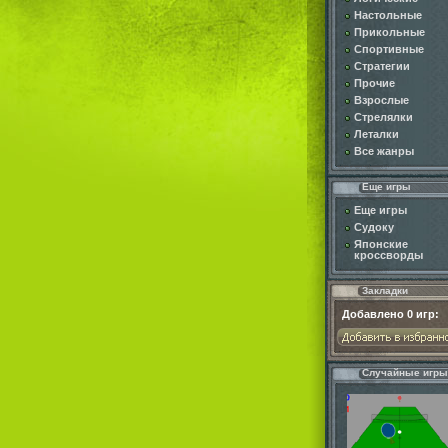
Настольные
Прикольные
Спортивные
Стратегии
Прочие
Взрослые
Стрелялки
Леталки
Все жанры
Еще игры
Еще игры
Судоку
Японские
кроссворды
Закладки
Добавлено
0
игр:
Случайные игры