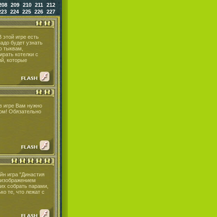
208
209
210
211
212
223
224
225
226
227
 этой игре есть
надо будет узнать
о тыквам,
ирать котелки с
ий, которые
в игре Вам нужно
гом! Обязательно
йн игра "Династия
 изображением
 их собрать парами,
ко те, что лежат с