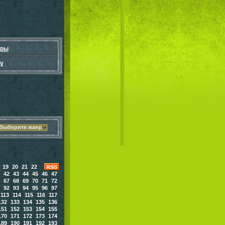
гры
у
Выберите жанр
19
20
21
22
42
43
44
45
46
47
67
68
69
70
71
72
92
93
94
95
96
97
113
114
115
116
117
132
133
134
135
136
151
152
153
154
155
170
171
172
173
174
189
190
191
192
193