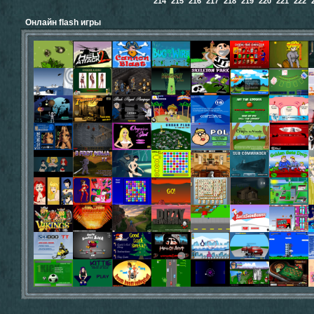
214
215
216
217
218
219
220
221
222
Онлайн flash игры