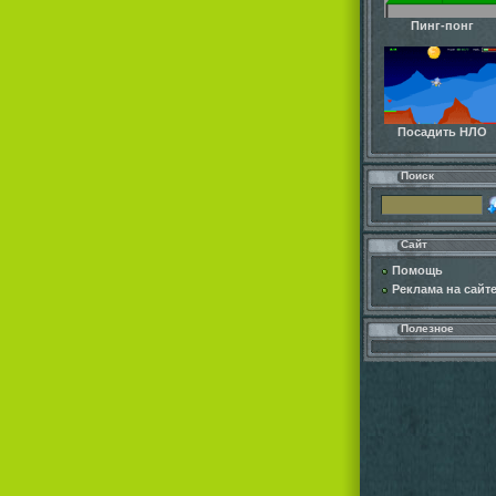
Пинг-понг
Посадить НЛО
Поиск
Сайт
Помощь
Реклама на сайт
Полезное