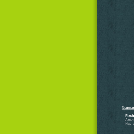
Главна
Flas
Азар
Наст