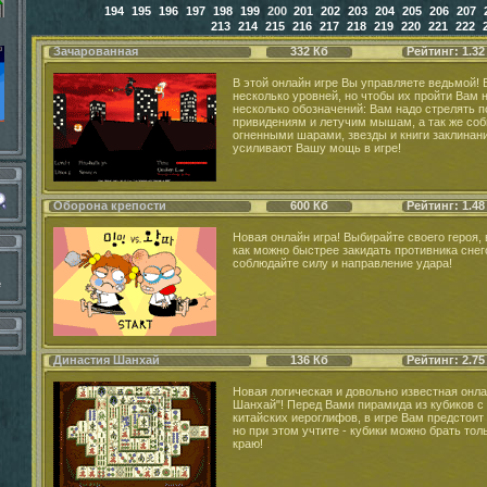
194
195
196
197
198
199
200
201
202
203
204
205
206
207
213
214
215
216
217
218
219
220
221
222
Зачарованная
332 Кб
Рейтинг: 1.32
В этой онлайн игре Вы управляете ведьмой! В
несколько уровней, но чтобы их пройти Вам 
несколько обозначений: Вам надо стрелять п
привидениям и летучим мышам, а так же соб
огненными шарами, звезды и книги заклинан
усиливают Вашу мощь в игре!
Оборона крепости
600 Кб
Рейтинг: 1.48
Новая онлайн игра! Выбирайте своего героя, 
как можно быстрее закидать противника сне
соблюдайте силу и направление удара!
е
Династия Шанхай
136 Кб
Рейтинг: 2.75
Новая логическая и довольно известная онла
Шанхай"! Перед Вами пирамида из кубиков с
китайских иероглифов, в игре Вам предстоит
но при этом учтите - кубики можно брать толь
краю!