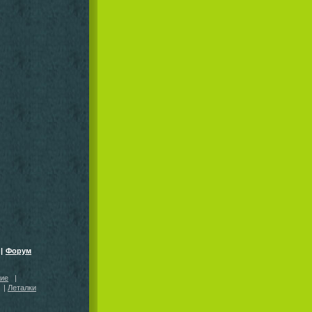
|
Форум
кие
|
|
Леталки