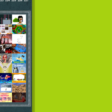
223
224
225
226
227