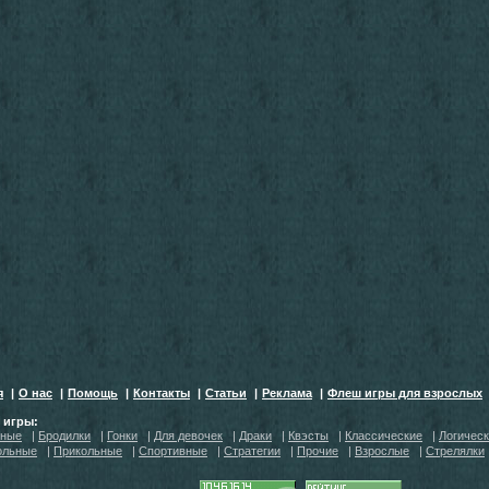
я
|
О нас
|
Помощь
|
Контакты
|
Статьи
|
Реклама
|
Флеш игры для взрослых
h игры:
тные
|
Бродилки
|
Гонки
|
Для девочек
|
Драки
|
Квэсты
|
Классические
|
Логичес
ольные
|
Прикольные
|
Спортивные
|
Стратегии
|
Прочие
|
Взрослые
|
Стрелялки