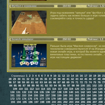
Футбол с хомяками
164 Кб
Рейтинг: 1.32
Игра под названием "орешки" или "футбол с
задача забить как можно больше в игре голов
соизмеряйте силу и точность удара!
Scratch simulator
258 Кб
Рейтинг: 1.3
Раньше была игра "Масяня-секвенсер", но ве
технологии совершенствуются! И на Игродр
новая онлайн игра, в которой Вы можете вдо
виниловые пластинки, естественно онлайн...
игре настоящим диджеем!
Страницы:
1
2
3
4
5
6
7
8
9
10
11
12
13
14
15
16
17
18
19
20
21
28
29
30
31
32
33
34
35
36
37
38
39
40
41
42
43
44
45
46
47
48
49
56
57
58
59
60
61
62
63
64
65
66
67
68
69
70
71
72
73
74
75
76
77
84
85
86
87
88
89
90
91
92
93
94
95
96
97
98
99
100
101
102
103
109
110
111
112
113
114
115
116
117
118
119
120
121
122
123
124
130
131
132
133
134
135
136
137
138
139
140
141
142
143
144
145
151
152
153
154
155
156
157
158
159
160
161
162
163
164
165
166
172
173
174
175
176
177
178
179
180
181
182
183
184
185
186
187
193
194
195
196
197
198
199
200
201
202
203
204
205
206
207
208