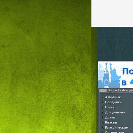
Online flash игр
Азартные
Бродилки
Гонки
Для девочек
Драки
Квэсты
Классические
Логические