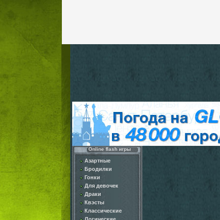
Online flash игры
Азартные
Бродилки
Гонки
Для девочек
Драки
Квэсты
Классические
Логические