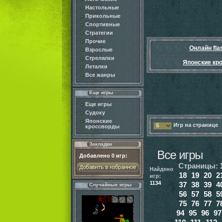
Настольные
Прикольные
Спортивные
Стратегии
Прочие
Онлайн fla
Взрослые
Стрелялки
Японские кр
Леталки
Все жанры
Еще игры
Еще игры
Судоку
Японские
Игр на странице
5
кроссворды
Закладки
Все игры
Добавлено
0
игр:
Страницы:
Найдено
18
19
20
2
игр:
1134
37
38
39
4
Случайные игры
56
57
58
5
75
76
77
7
94
95
96
97