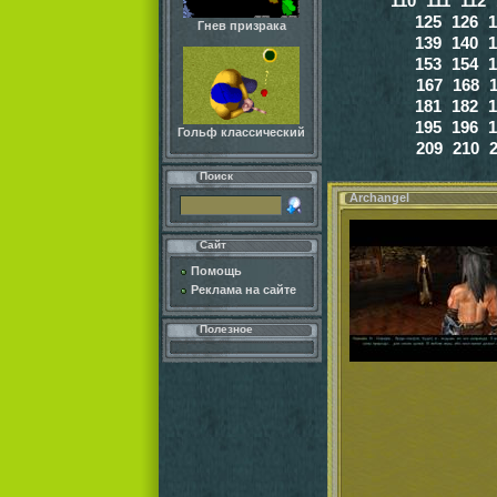
110
111
112
125
126
1
Гнев призрака
139
140
1
153
154
1
167
168
181
182
1
195
196
1
Гольф классический
209
210
Поиск
Archangel
Сайт
Помощь
Реклама на сайте
Полезное