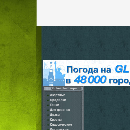
Online flash игры
Азартные
Бродилки
Гонки
Для девочек
Драки
Квэсты
Классические
Логические