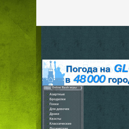
Online flash игры
Азартные
Бродилки
Гонки
Для девочек
Драки
Квэсты
Классические
Логические