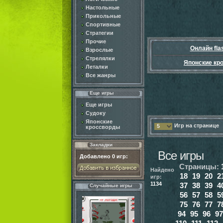
Настольные
Прикольные
Спортивные
Стратегии
Прочие
Онлайн fla
Взрослые
Стрелялки
Японские кр
Леталки
Все жанры
Еще игры
Еще игры
Судоку
Японские
Игр на странице
5
кроссворды
Закладки
Все игры
Добавлено
0
игр:
Страницы:
Найдено
18
19
20
2
игр:
1134
37
38
39
4
Случайные игры
56
57
58
5
75
76
77
7
94
95
96
97