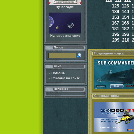
110
111
112
125
126
1
Ну, погоди!
139
140
1
153
154
1
167
168
1
181
182
1
195
196
1
Нулевое значение
209
210
Поиск
Подводная лодка
Сайт
Помощь
Реклама на сайте
Полезное
Снежная гонка