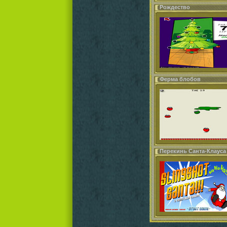
Рождество
Ферма блобов
Перекинь Санта-Клауса