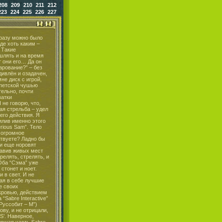
208
209
210
211
212
223
224
225
226
227
нин…тот самый простецкий пистолетик. Его убойной силе позавидует любой современный аналог. Шпарит так, что от орлов в разные стороны летят перья. Это только первые враги, неопытные. Против нас как по чьему-то приказу вмиг восстала вся древнейшая греческая культура. Скульптуры львов теперь, в прямом смысле этого слова, обжигают глазами, а из украшенных стен выползают стада врагов. Вот он – хаос! То, что так полюбилось в “SS’ теперь без потери качества и марки успешно перекочевало сюда. Становиться очень весело, когда со всех сторон прут монстры. Ну, просто некуда уйти и всё! Пячусь назад, а в спину уже дышит очередной противник. Обложили. Выхода нет, только отбиваться. Причём, отбиваться жестоко и беспощадно, пытаясь использовать всё своё вооружение. А не то придётся переигрывать эпизод заново. Монстры берут исключительно числом, конечно, за исключением боссов. Столкнувшись с Вами один на один, шансов выжить у них, практически нет. Но тут стоит и приглядеться. Мало ли, что могли выбрать. Существуют три уровня сложности: “Will win” – лёгкий, “Will play” – средний, и соответственно, “Will die” – тяжёлый. Оригинально. Повышая трудность, Вы прибавляете агрессии в поведении врагов. Теперь даже пять скелетов несут в себе опасность. О скелетах. Очень весело и в то же время опасно услышать приближающееся гремение костей. Слышите, как за стеной звенят украшения? Будьте готовы, ждите врага. По одному они не бегают, а, следовательно, стоит ждать смерти. В Will Rock она когда – нибудь настанет – нервы просто порой не выдерживают. Бывало, я просто откидывался на спинку кресла, наблюдая за тем, как постепенно краснеет экран…от крови. Крови предостаточно. Багровые реки прямо льются. Куски мяса так же элегантно отлетают от монстров. Крушить можно всё, что крушится – кадки, кувшины, архитектуру. Размельчить в порошок декоративную статую Афродиты – влёгкую! Вновь предстоит собирать огромное количество оружия, куда же без него. Арсенал впечатляет. Лично мне понравилось орудовать шотганом – незатейливый он какой – то, выстрел – труп, выстрел – труп. Поиски могут закончиться на арбалете и снайперской винтовке. Кроме всего игра просто кишит различными секретами и потайными комнатами. Не стоит забывать и про то, что греки были людьми своеобразными и собранными, поэтому к вторжению готовились заранее. Ощутить, насколько государство было защищено можно после того, как Ваш герой разлетится по сторонам – ловушка типа “Топор из стены” функционирует идеально, без сбоев. Как известно, в Греции есть всё. Опасайтесь, товарищи! Помирать, так с музыкой! Настоящая машина смерти и крови должна быть заправлена настоящей музыкой! Больше тяжести! Потрясающая подборка композиций прекрасно сопровождает взрывной геймплей Will Rock. Монстры лезут со всех сторон, патронов не хватает, а в ушах гремит металл! Потрясающе. Белый флаг я выбросил еще после знакомс