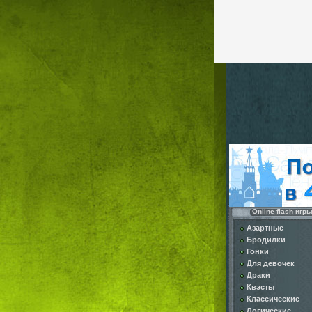
Online flash игр
Азартные
Бродилки
Гонки
Для девочек
Драки
Квэсты
Классические
Логические