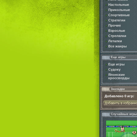
Настольные
Прикольные
Спортивные
Стратегии
Прочие
Взрослые
Стрелялки
Леталки
Все жанры
Еще игры
Еще игры
Судоку
Японские
кроссворды
Закладки
Добавлено
0
игр:
Случайные игры