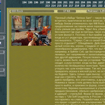
194
195
196
197
198
199
200
201
202
203
204
205
206
207
213
214
215
216
217
218
219
220
221
222
Will Rock
17 Кб
Рейтинг: 1.29
“Грозный убийца “Serious Sam” – такую фразу можно было встретить практически во всех анонсах, где хоть каким – нибудь боком упоминалось про Will Rock. Такие предположения заставили меня поразмышлять и на время стать умным как пробка. “Щас! Ага, убьют они его… Да он бессмертен! Где еще встретишь такое очарование?” – без устали фыкал я. Поэтому я был крайне удивлён и озадачен, когда из уст редактора, протягивающего мне диск с игрой, послышалось: “Сериус Сэм со своей Египетской чушью просто отдыхает!”. Обнадёжило. Действительно, почти целый сезон мы, игроки, страдали от нехватки своеобразного адреналина. Нет, что вы! Я не говорю, что, например, в Splinter Cell, где беспорядочная стрельба – удел ленивых, нет напряжения и захватывающего действия. Я про другой адреналин. Почувствовать прилив именно этого сорта, можно было, как раз установив “Serious Sam”. Тело сводит, а руки потеют, когда на Вас давит огромное количество безбашенных монстров. Чувствуете? Ладно бы угощать нас шли конфетками. Так нет, они еще норовят превратить игрока в мясной рулет, не оставив живых мест на бедняге. Здесь только один выход – стрелять, стрелять, и еще раз стрелять. Вот этого и хотелось. Оба “Сэма” уже давно пройдены, все уничтожены, а душа стонет и ноет. Новинка в таком стиле должна была выйти в свет. И не просто выйти, а произвести фурор, сочетая в себе лучшие качестсва, бережно выношенные в утробе своих предшественников, обильно сдобренная кровью, действием и царицей – стрельбой. Фурор не фурор, а “Sabre Interactive” на пару с “Ubi Soft”(издатель в России – “Руссобит – М”) постарались на славу. Разработчики, к слову, и не отрицали, что проект создаётся как альтернатива “SS’. Наверное, русский дух. Разве не знали, что подавляющая часть Sabre Interactive - россияне? А зря! Своих героических соотечественников, собравшихся заткнуть за пояс известные стрелялки, надо знать в лицо. Остановиться просто невозможно. Процесс меня сожрал. Еще, еще! Я отрубился от внешнего мира, плотно задёрнув шторы, поотключав все возможные средства связи, и оказался там – за экраном. В действии. I wanna Rock. Что же или кто же этот такой загадочный “Will Rock”? С одной стороны это главный герой William ( полное имя Вильям Рокфильд), а с другой – оттенок особенностей английского языка. Да-да. “Will Rock!” можно перевести на наш родной язык как “Всех убью!” ну или “Всем бояться!”. Действительно, подход просто гениальный. Всех расстрелять и убить. Простота. Если действие “Serious Sam” разворачивалось в древнем Египте, то на этот раз нам предстоит отправиться в античную Грецию мифологических времён и опробовать на себе все её особенности. Влезаем в шкуру самого Вилли – простого американского работягу – археолога, заядлого авантюриста, из Чикаго. Предыстория красочно и смачно повествуется нам перед игрой в виде комиксов. Как всем известно, греческий бог Зевс был созданием алчным, вредным и противным. Но иногда и жалостливым. Правильно, деваться – то некуда уже было бедному народу. Заботился он также и о себе и благосостоянии других богов. Поэтому, когда на Грецию в гадкой и наглой форме напали римляне, Зевс приказал соорудить секретный храм - крепость рядом с Олимпом. Красивейшая постройка представляла собой и надёжный аванпост, где можно было без особых проблем укрыться от римского зла. Охранять подступы к храму было приказано Прометею, которого Зевс, из – за своего склочного характера, грамотно упаковал и скрыл в памятнике около сооружения. Прошли тысячелетия, поменялось общество, развивались новые цивилизации. Археолог, как ни крути, - профессия романтическая. Копаться в костяшках и останках, дабы найти ценные вещицы - занятие увлекательное, не спорю. Но бывают случаи, когда наивным археологам мешают плохие террористические организации. В нашем раскладе Вилли, выехавшему на поиски приключений и сокровищ на место того самого храма, и его сопровождению в лице пожилого коллеги - Доктора Ричарда Хедстронга и его привлекательной дочери Эммы, путь преградили хитролицые Olympian Restoration Army. Своим внешним видом – тоги плюс не слабой мощности пушки – они, лично мне, напомнили банальных арабских экстремистов. А оно и к лучшему! Аль – каиду крошить, хоть и виртуально, никогда не устану. Замаскировавшись под умненьких учёных, злодеи встретили наших трёх героев в аэропорту и проводили до самого места раскопок. Пока Вилли добросовестно копал землю в надежде найти код к главной двери храма, псевдо-научные сотрудники гуляли, пили и играли в покер за столом. Заподозрить неладное было проще пареной репы, что наш герой и сделал. Просто виду не показал, а продолжил выполнять свою нелёгкую работу. После нескольких недель упорного труда отгадка была найдена, но сопровождалась она предупреждением. Сказано там было о том, что если поднимет кто руку на храм этот великолепный, тот богов древних освободит, а значит и не жить тому. Во как! Страшно перепугавшись, профессор и Вилли всё - равно продолжили изучать напутствие. Вдруг из – за их могучих спин послышался крик Эммы, которая осталась стоять неподалёку. Для террористов настал час Х. Всё понятно. Конечно! Пусть там эти трое копают, двери открывают, а мы пока отдыхать будем. А когда расчистят нам путь, мы, то их и уберём. Эмма попала в заложники. Требования переодевшихся уже в свою “рабочую одежду” недоброжелателей были просты: впустить их внутрь. Но тут папаша решил сыграть в героя. ( Зря, герой-то тут другой, дядя!) Выхватив пистолет и злобно завопив “Отстаньте от моей дочери, гады!” неудачник тут же получил пулю в лоб. Без особых церемоний Вилли упал на землю и выхватил из руки мёртвого папаши пистолет. Юнцом зелёным он оказался. Стрелять толком не умеет, боится. И как начнёт палить куда попало! А пуля она ведь дура – летит куда хочет и как хочет. Угадил герой наш прямо в памятник, куда злобный Зевс несколько тысяч лет назад заточил Прометея. Гранит раскололся, красота разрушена, а из памятника самого дух вылез. Деликатно представившись самим Прометеем, он пообещал за это наградить Вилли силой и бесстрашием. А как же предупреждение о гневе богов? Ерунда! Прометей будет мстить за долгое заточение Зевсу, который по приданию внутри храма и остался. И тут сам подарок судьбы явился – Вилльям Рок. Поставив особое клеймо на кисте избранного, бог дал ему наказ и отправил в путь. А тем временем, ORA с Эммой в заложниках захлопнули за собой дверь. Путешествие начинается… We will Rock you! Да. Прямо у подножья храма и начинается Ваше приключение. Как всегда в руке жалкий пистолет и не менее безобидная сапёрная лопатка. Вокруг еще можно разглядеть последствия недавних событий. Не стоит забывать про силу, данную Прометеем! Теперь Вы круты и владеете всеми навыками стрельбы. Ну почему так бывает, а? Хочется сразу всех….взорвать….уничтожить! Торопиться здесь не стоит. Перед нами классический FPS. Первая атака, набросившихся на меня, пока еще не сулящих ничего опасного, врагов, которых представляли голодные орлы с двухметровым размахом крыльев, была успешно отбита. Эти милые птички с нескрываемой недружилюбнстью швыряются в нас огненными шарами и пытаются проломить клювами нашу ценную голову. Не выйдет! Я достаю из широких шта
е