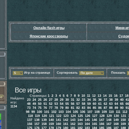
Онлайн flash игры
Мини-и
Японские кроссворды
Судок
Игр на странице
Сортировать
Показать
5
По дате
Все игры
Страницы:
1
2
3
4
5
6
7
8
9
10
11
12
13
14
15
16
17
18
Найдено
23
24
25
26
27
28
29
30
31
32
33
34
35
36
37
38
39
40
41
игр:
48
49
50
51
52
53
54
55
56
57
58
59
60
61
62
63
64
65
66
1134
73
74
75
76
77
78
79
80
81
82
83
84
85
86
87
88
89
90
91
98
99
100
101
102
103
104
105
106
107
108
109
110
111
112
118
119
120
121
122
123
124
125
126
127
128
129
130
131
137
138
139
140
141
142
143
144
145
146
147
148
149
150
156
157
158
159
160
161
162
163
164
165
166
167
168
169
175
176
177
178
179
180
181
182
183
184
185
186
187
188