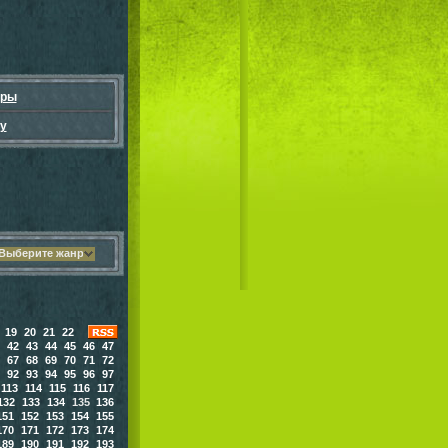
гры
у
Выберите жанр
19
20
21
22
42
43
44
45
46
47
67
68
69
70
71
72
92
93
94
95
96
97
113
114
115
116
117
132
133
134
135
136
151
152
153
154
155
170
171
172
173
174
189
190
191
192
193