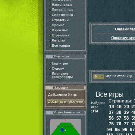
Настольные
Прикольные
Спортивные
Стратегии
Прочие
Онлайн fla
Взрослые
Стрелялки
Японские кр
Леталки
Все жанры
Еще игры
Еще игры
Судоку
Японские
Игр на странице
5
кроссворды
Закладки
Все игры
Добавлено
0
игр:
Страницы:
Найдено
18
19
20
2
игр:
1134
37
38
39
4
Случайные игры
56
57
58
5
75
76
77
7
94
95
96
97