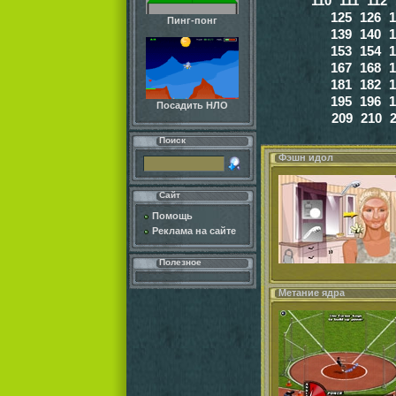
110
111
112
125
126
1
Пинг-понг
139
140
1
153
154
1
167
168
1
181
182
1
195
196
1
Посадить НЛО
209
210
Поиск
Фэшн идол
Сайт
Помощь
Реклама на сайте
Полезное
Метание ядра