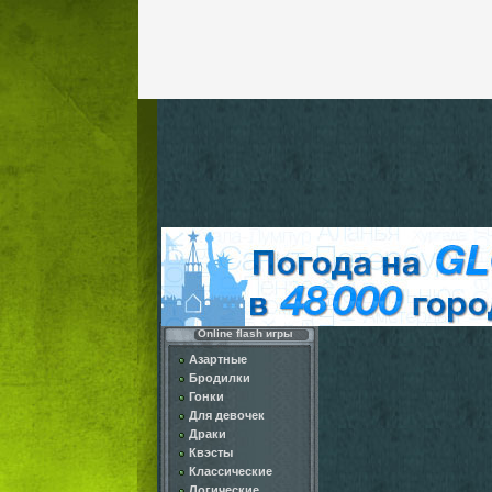
Online flash игры
Азартные
Бродилки
Гонки
Для девочек
Драки
Квэсты
Классические
Логические