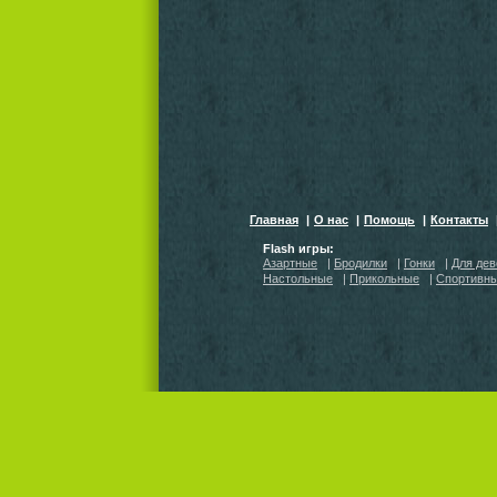
Главная
|
О нас
|
Помощь
|
Контакты
Flash игры:
Азартные
|
Бродилки
|
Гонки
|
Для дев
Настольные
|
Прикольные
|
Спортивн