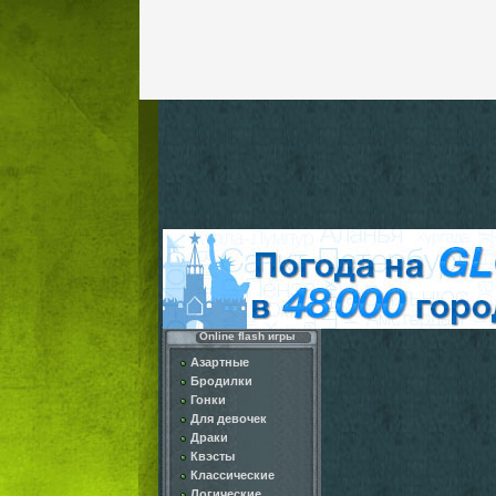
Online flash игры
Азартные
Бродилки
Гонки
Для девочек
Драки
Квэсты
Классические
Логические