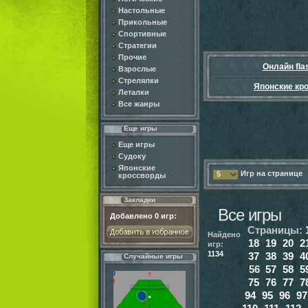
Настольные
Прикольные
Спортивные
Стратегии
Прочие
Онлайн fla
Взрослые
Стрелялки
Японские кр
Леталки
Все жанры
Еще игры
Еще игры
Судоку
Японские
Игр на странице
5
кроссворды
Закладки
Все игры
Добавлено
0
игр:
Страницы:
Найдено
18
19
20
2
игр:
1134
37
38
39
4
Случайные игры
56
57
58
5
75
76
77
7
94
95
96
97