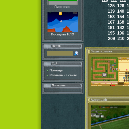
110
111
112
125
126
1
Пинг-понг
139
140
1
153
154
1
167
168
1
181
182
1
195
196
1
Посадить НЛО
209
210
Поиск
Защита замка
Сайт
Помощь
Реклама на сайте
Полезное
Аэрокрафт