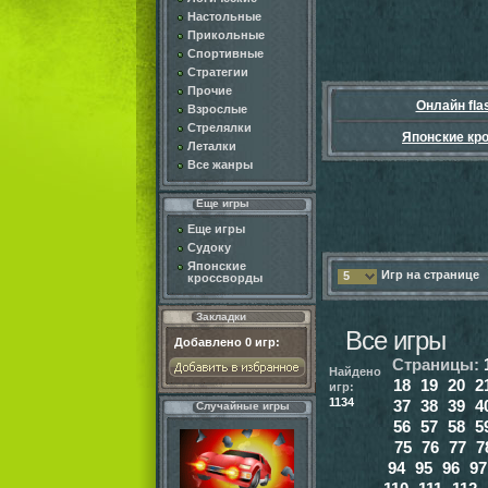
Настольные
Прикольные
Спортивные
Стратегии
Прочие
Онлайн fla
Взрослые
Стрелялки
Японские кр
Леталки
Все жанры
Еще игры
Еще игры
Судоку
Японские
Игр на странице
5
кроссворды
Закладки
Все игры
Добавлено
0
игр:
Страницы:
Найдено
18
19
20
2
игр:
1134
37
38
39
4
Случайные игры
56
57
58
5
75
76
77
7
94
95
96
97