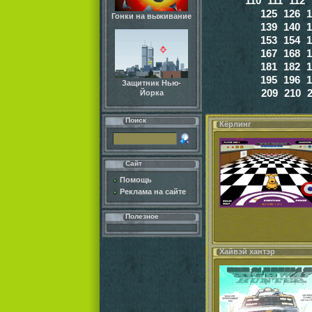
110
111
112
125
126
1
Гонки на выживание
139
140
1
153
154
1
167
168
1
181
182
1
195
196
1
Защитник Нью-
209
210
Йорка
Поиск
Кёрлинг
Сайт
Помощь
Реклама на сайте
Полезное
Хайвэй хантэр