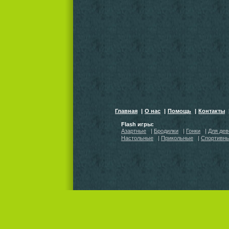
Главная
|
О нас
|
Помощь
|
Контакты
Flash игры:
Азартные
|
Бродилки
|
Гонки
|
Для дев
Настольные
|
Прикольные
|
Спортивн