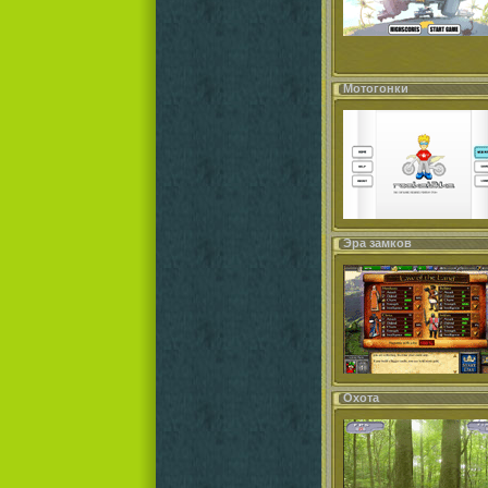
Мотогонки
Эра замков
Охота