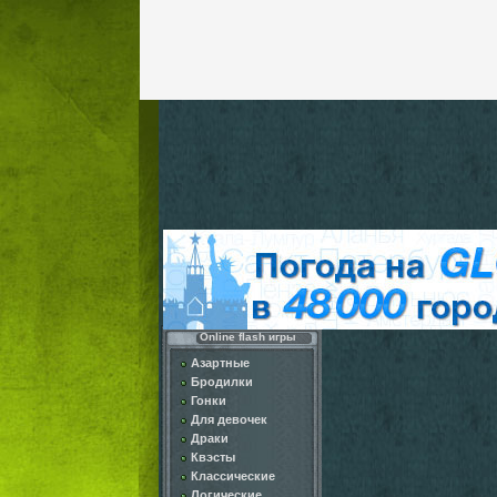
Online flash игры
Азартные
Бродилки
Гонки
Для девочек
Драки
Квэсты
Классические
Логические