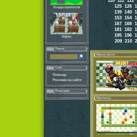
110
111
112
125
126
1
Осада крепости
139
140
1
153
154
1
167
168
1
181
182
1
195
196
1
Офис
209
210
Поиск
Мини-мото
Сайт
Помощь
Реклама на сайте
Полезное
Магниты