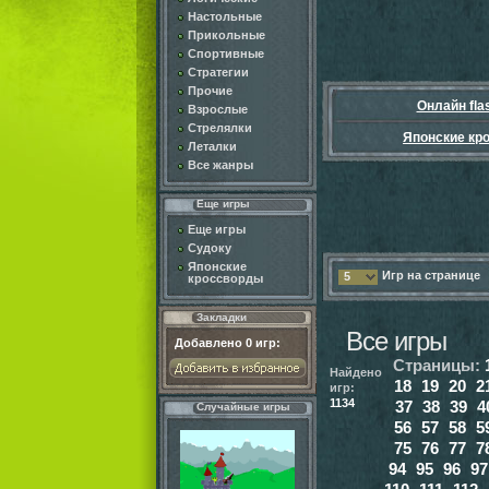
Настольные
Прикольные
Спортивные
Стратегии
Прочие
Онлайн fla
Взрослые
Стрелялки
Японские кр
Леталки
Все жанры
Еще игры
Еще игры
Судоку
Японские
Игр на странице
5
кроссворды
Закладки
Все игры
Добавлено
0
игр:
Страницы:
Найдено
18
19
20
2
игр:
1134
37
38
39
4
Случайные игры
56
57
58
5
75
76
77
7
94
95
96
97