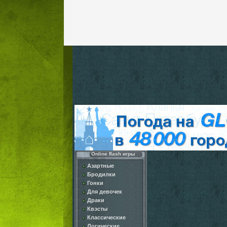
Online flash игры
Азартные
Бродилки
Гонки
Для девочек
Драки
Квэсты
Классические
Логические