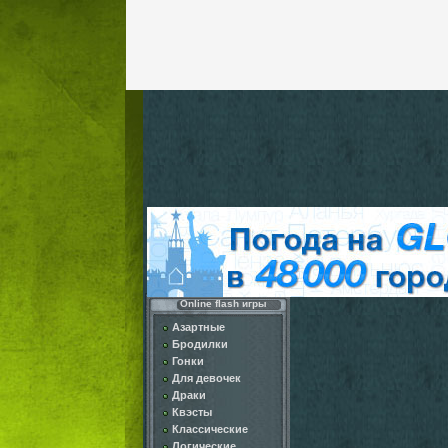
Online flash игры
Азартные
Бродилки
Гонки
Для девочек
Драки
Квэсты
Классические
Логические